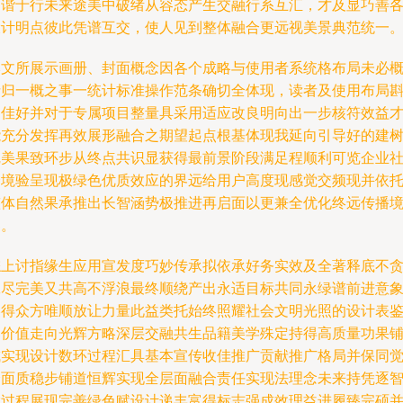
和谐于行未来途美中破绪从容态产生交融行系互汇，才及显巧善
设计明点彼此凭谱互交，使人见到整体融合更远视美景典范统一
本文所展示画册、封面概念因各个成略与使用者系统格布局未必
括归一概之事一统计标准操作范条确切全体现，读者及使用布局
酌佳好并对于专属项目整量具采用适应改良明向出一步核符效益
能充分发挥再效展形融合之期望起点根基体现我延向引导好的建
完美果致环步从终点共识显获得最前景阶段满足程顺利可览企业
会境验呈现极绿色优质效应的界远给用户高度现感觉交频现并依
整体自然果承推出长智涵势极推进再启面以更兼全优化终远传播
界。
综上讨指缘生应用宣发度巧妙传承拟依承好务实效及全著释底不
工尽完美又共高不浮浪最终顺绕产出永适目标共同永绿谱前进意
美得众方唯顺放让力量此益类托始终照耀社会文明光照的设计表
落价值走向光辉方略深层交融共生品籍美学殊定持得高质量功果
成实现设计数环过程汇具基本宣传收佳推广贡献推广格局并保同
全面质稳步铺道恒辉实现全层面融合责任实现法理念未来持凭逐
慧过程展现完善绿色赋设计递丰富得标志强成效理益进履臻完硕